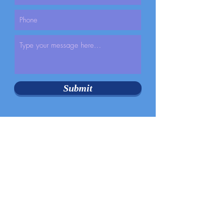
Submit
Abby Martin
IndigoEquestrianTraining@gmail.com
Phone: 720-684-7238
Primary Training Location